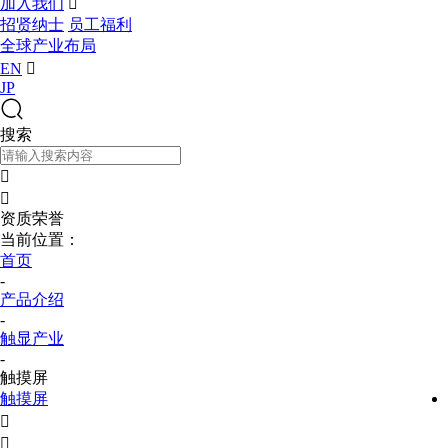
加入我们

招贤纳士
员工福利
全球产业布局
EN

JP
搜索


资质荣誉
当前位置：
首页
-
产品介绍
-
触显产业
-
触摸屏
触摸屏

