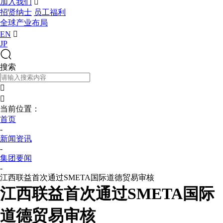
加入我们

招贤纳士
员工福利
全球产业布局
EN

JP
搜索


当前位置：
首页
-
新闻资讯
-
集团要闻
-
江西联益首次通过SMETA国际道德贸易审核
江西联益首次通过SMETA国际
道德贸易审核